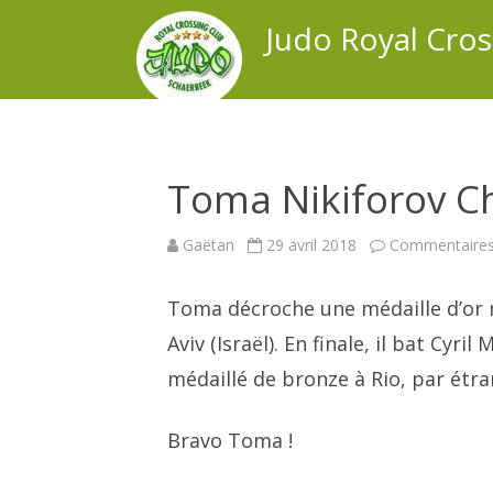
Judo Royal Cro
Toma Nikiforov C
Gaëtan
29 avril 2018
Commentaires
Toma décroche une médaille d’or
Aviv (Israël). En finale, il bat Cyr
médaillé de bronze à Rio, par étr
Bravo Toma !