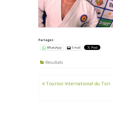
Partagez:
WhatsApp
E-mail
Résultats
Navigation
Tournoi International du Tori
de
l’article