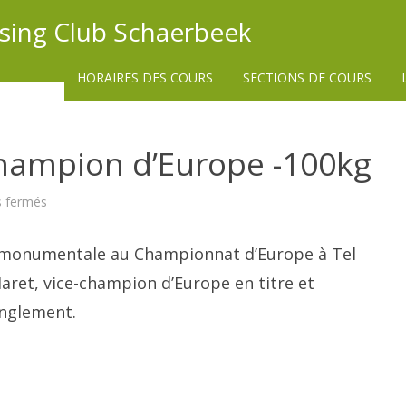
ssing Club Schaerbeek
HORAIRES DES COURS
SECTIONS DE COURS
hampion d’Europe -100kg
sur
 fermés
Toma
Nikiforov
Champion
 monumentale au Championnat d’Europe à Tel
d’Europe
-100kg
il Maret, vice-champion d’Europe en titre et
anglement.